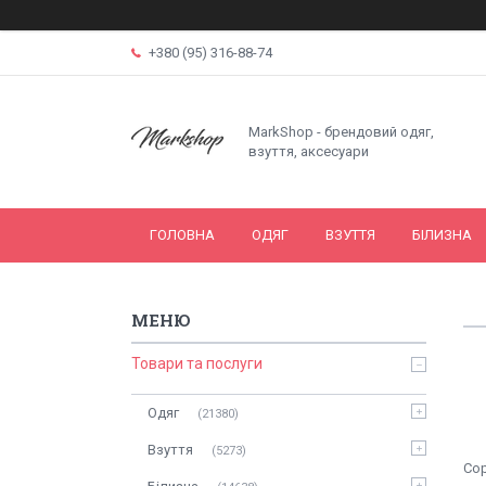
+380 (95) 316-88-74
MarkShop - брендовий одяг,
взуття, аксесуари
ГОЛОВНА
ОДЯГ
ВЗУТТЯ
БІЛИЗНА
Товари та послуги
Одяг
21380
Взуття
5273