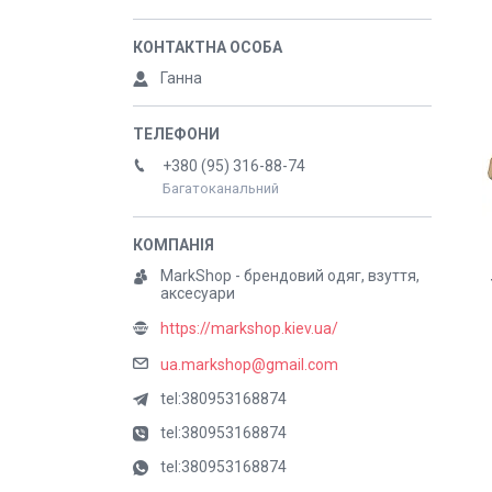
Ганна
+380 (95) 316-88-74
Багатоканальний
MarkShop - брендовий одяг, взуття,
аксесуари
https://markshop.kiev.ua/
ua.markshop@gmail.com
tel:380953168874
tel:380953168874
tel:380953168874