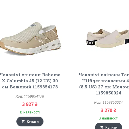
Чоловічі сліпони Bahama
Чоловічі сліпони T
X Columbia 45 (12 US) 30
Hilfiger мокасини 4
см Бежевий 1159854178
(8,5 US) 27 см Моло
1159850024
1159854178
1159850024
3 927 ₴
3 270 ₴
В наявності
В наявності
Купити
Купити