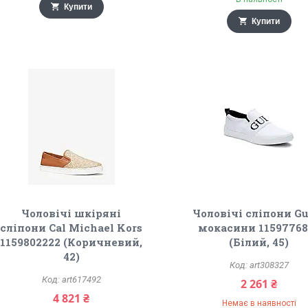
Купити
Купити
Чоловічі шкіряні
Чоловічі сліпони Gu
сліпони Cal Michael Kors
мокасини 11597768
1159802222 (Коричневий,
(Білий, 45)
42)
art308327
art617492
2 261 ₴
4 821 ₴
Немає в наявності