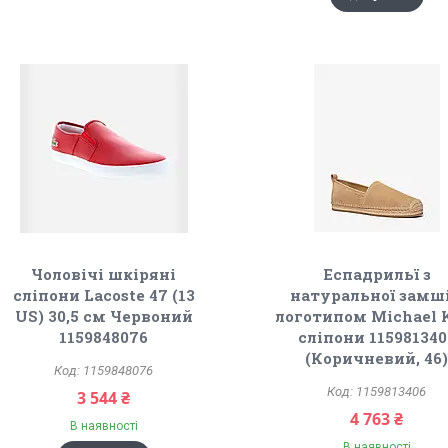
Чоловічі шкіряні
Еспадрильї з
сліпони Lacoste 47 (13
натуральної замші
US) 30,5 см Червоний
логотипом Michael 
1159848076
сліпони 115981340
(Коричневий, 46
1159848076
1159813406
3 544 ₴
4 763 ₴
В наявності
В наявності