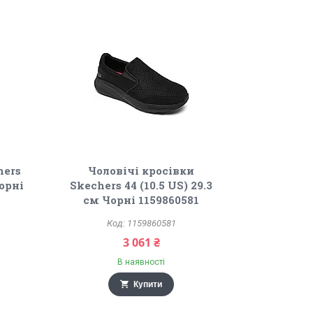
hers
Чоловічі кросівки
Чорні
Skechers 44 (10.5 US) 29.3
см Чорні 1159860581
1159860581
3 061 ₴
В наявності
Купити