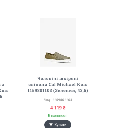
Чоловічі шкіряні
 з
сліпони Cal Michael Kors
Kors
1159801103 (Зелений, 43,5)
6
1159801103
)
4 119 ₴
В наявності
Купити