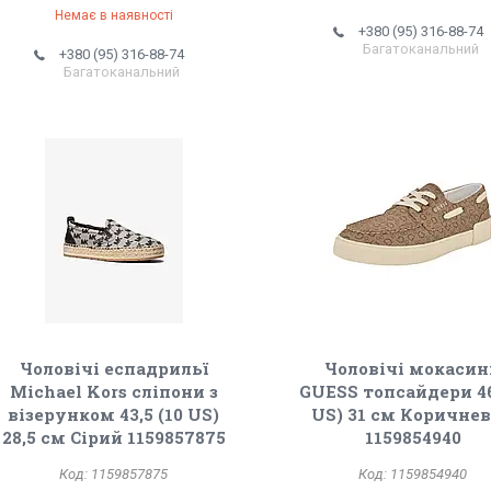
Немає в наявності
+380 (95) 316-88-74
Багатоканальний
+380 (95) 316-88-74
Багатоканальний
Чоловічі еспадрильї
Чоловічі мокаси
Michael Kors сліпони з
GUESS топсайдери 46
візерунком 43,5 (10 US)
US) 31 см Коричне
28,5 см Сірий 1159857875
1159854940
1159857875
1159854940