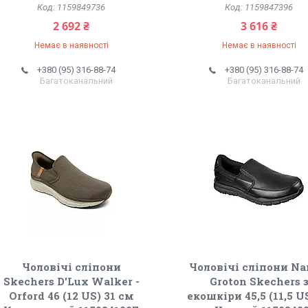
1159849736
1159847396
2 692 ₴
3 616 ₴
Немає в наявності
Немає в наявності
+380 (95) 316-88-74
+380 (95) 316-88-74
Багатоканальний
Багатоканальний
Чоловічі сліпони
Чоловічі сліпони N
Skechers D'Lux Walker -
Groton Skechers 
Orford 46 (12 US) 31 см
екошкіри 45,5 (11,5 U