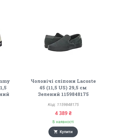
ommy
Чоловічі сліпони Lacoste
1,5
45 (11,5 US) 29,5 см
чний
Зелений 1159848175
1159848175
4 389 ₴
В наявності
Купити