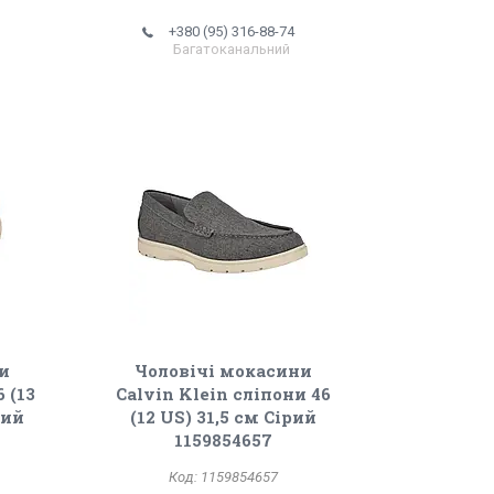
+380 (95) 316-88-74
Багатоканальний
ни
Чоловічі мокасини
 (13
Calvin Klein сліпони 46
вий
(12 US) 31,5 см Сірий
1159854657
1159854657