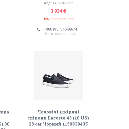
1159846803
3 934 ₴
Немає в наявності
+380 (95) 316-88-74
Багатоканальний
ampa
Чоловічі шкіряні
з
сліпони Lacoste 43 (10 US)
S) 30
28 см Чорний 1159839435