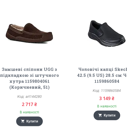
Замшеві сліпони UGG з
Чоловічі капці Skec
підкладкою зі штучного
42.5 (9.5 US) 28.5 см 
хутра 1159804061
1159860584
(Коричневий, 51)
1159860584
art144280
3 149 ₴
2 717 ₴
В наявності
В наявності
Купити
Купити