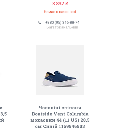
3 837 ₴
Немає в наявності
+380 (95) 316-88-74
Багатоканальний
ни
Чоловічі сліпони
3,5
Boatside Vent Columbia
ий
мокасини 44 (11 US) 28,5
см Синій 1159846803