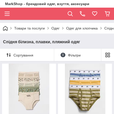
MarkShop - брендовий одяг, взуття, аксесуари
Товари та послуги
Одяг
Одяг для хлопчика
Спідн
Спідня білизна, плавки, пляжний одяг
Сортування
0
Фільтри