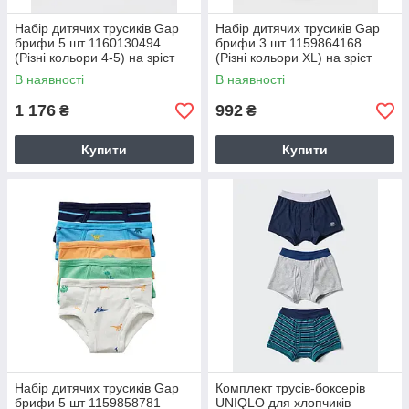
Набір дитячих трусиків Gap
Набір дитячих трусиків Gap
брифи 5 шт 1160130494
брифи 3 шт 1159864168
(Різні кольори 4-5) на зріст
(Різні кольори XL) на зріст
99-114 см
145-152 см
В наявності
В наявності
1 176
992
₴
₴
Купити
Купити
Набір дитячих трусиків Gap
Комплект трусів-боксерів
брифи 5 шт 1159858781
UNIQLO для хлопчиків