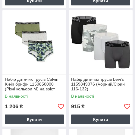
Купити
Купити
Набір дитячих трусів Calvin
Набір дитячих трусів Levi's
Klein брифи 1159850000
1159849076 (Чорний/Сірий
(Різні кольори M) на зріст
116-132)
135-150 см
В наявності
В наявності
1 206
915
₴
₴
Купити
Купити