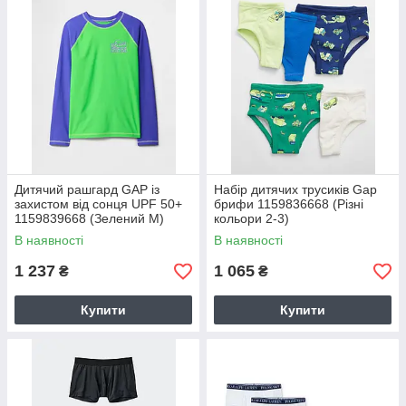
Дитячий рашгард GAP із
Набір дитячих трусиків Gap
захистом від сонця UPF 50+
брифи 1159836668 (Різні
1159839668 (Зелений M)
кольори 2-3)
В наявності
В наявності
1 237
1 065
₴
₴
Купити
Купити