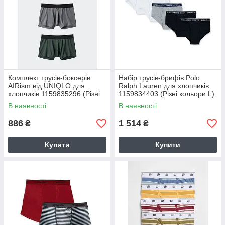
Комплект трусів-боксерів
Набір трусів-брифів Polo
AIRism від UNIQLO для
Ralph Lauren для хлопчиків
хлопчиків 1159835296 (Різні
1159834403 (Різні кольори L)
кольори 11-12)
В наявності
В наявності
886
1 514
₴
₴
Купити
Купити