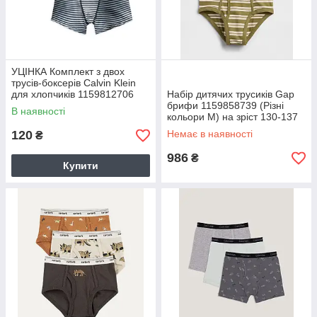
УЦІНКА Комплект з двох
трусів-боксерів Calvin Klein
для хлопчиків 1159812706
Набір дитячих трусиків Gap
(Різнокольоровий, XS)
брифи 1159858739 (Різні
В наявності
кольори M) на зріст 130-137
см
120
Немає в наявності
₴
986
₴
Купити