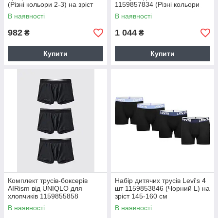
(Різні кольори 2-3) на зріст
1159857834 (Різні кольори
84-99 см
11-12) на зріст 145-155 см
В наявності
В наявності
982
1 044
₴
₴
Купити
Купити
Комплект трусів-боксерів
Набір дитячих трусів Levi's 4
AIRism від UNIQLO для
шт 1159853846 (Чорний L) на
хлопчиків 1159855858
зріст 145-160 см
(Чорний 11-12) на зріст 145-
В наявності
В наявності
155 см