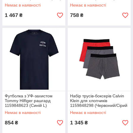
на зріст 150-161 см
зріст 99-112 см
Немає в наявності
Немає в наявності
1 467
758
₴
₴
Футболка з УФ-захистом
Набір трусів-боксерів Calvin
Tommy Hilfiger рашгард
Klein для хлопчиків
1159848623 (Синій L)
1159848298 (Червоний/Сірий
L)
Немає в наявності
Немає в наявності
854
1 345
₴
₴