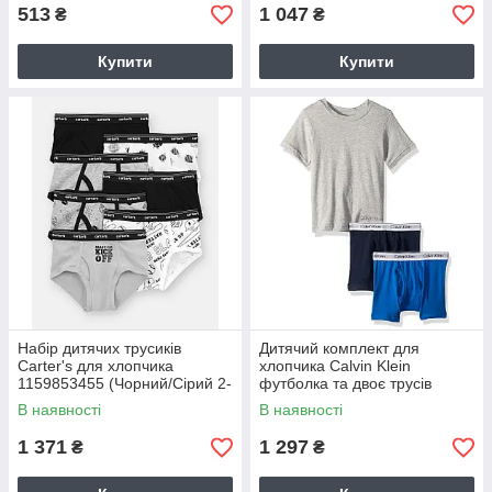
513
1 047
₴
₴
Купити
Купити
Набір дитячих трусиків
Дитячий комплект для
Carter's для хлопчика
хлопчика Calvin Klein
1159853455 (Чорний/Сірий 2-
футболка та двоє трусів
3) на зріст 88-98 см
1159850930 (Різні кольори L)
В наявності
В наявності
на зріст 142-1
1 371
1 297
₴
₴