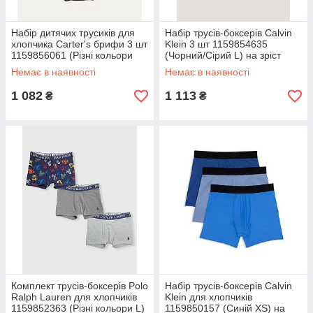
Набір дитячих трусиків для
Набір трусів-боксерів Calvin
хлопчика Carter's брифи 3 шт
Klein 3 шт 1159854635
1159856061 (Різні кольори
(Чорний/Сірий L) на зріст
10-12) на зріст 137-152 см
142-157 см
Немає в наявності
Немає в наявності
1 082
1 113
₴
₴
Комплект трусів-боксерів Polo
Набір трусів-боксерів Calvin
Ralph Lauren для хлопчиків
Klein для хлопчиків
1159852363 (Різні кольори L)
1159850157 (Синій XS) на