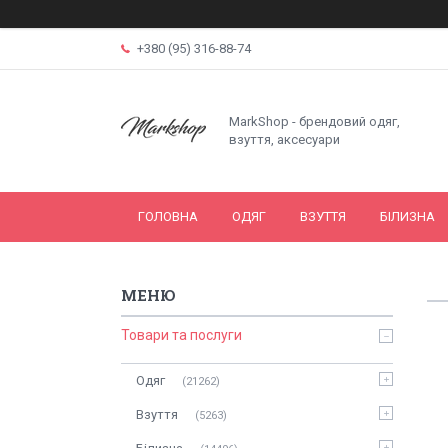
+380 (95) 316-88-74
MarkShop - брендовий одяг,
взуття, аксесуари
ГОЛОВНА
ОДЯГ
ВЗУТТЯ
БІЛИЗНА
Товари та послуги
Одяг
21262
Взуття
5263