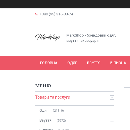
+380 (95) 316-88-74
MarkShop - брендовий одяг,
взуття, аксесуари
ГОЛОВНА
ОДЯГ
ВЗУТТЯ
БІЛИЗНА
Товари та послуги
Одяг
21310
Взуття
5272