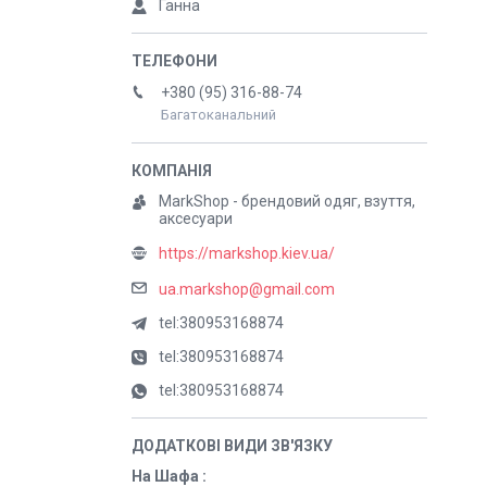
Ганна
+380 (95) 316-88-74
Багатоканальний
MarkShop - брендовий одяг, взуття,
аксесуари
https://markshop.kiev.ua/
ua.markshop@gmail.com
tel:380953168874
tel:380953168874
tel:380953168874
На Шафа