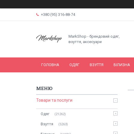
+380 (95) 316-88-74
MarkShop - брендовий одяг,
взуття, аксесуари
ГОЛОВНА
ОДЯГ
ВЗУТТЯ
БІЛИЗНА
Товари та послуги
Одяг
21262
Взуття
5263