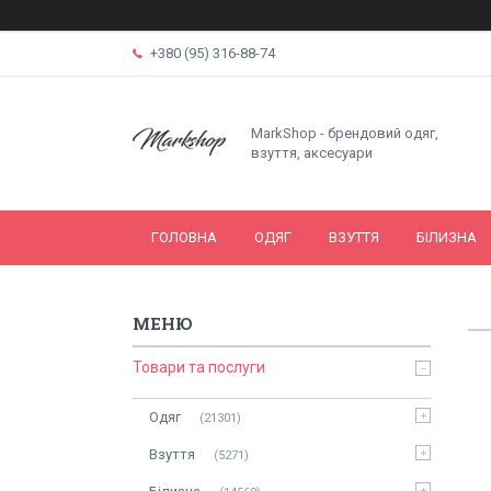
+380 (95) 316-88-74
MarkShop - брендовий одяг,
взуття, аксесуари
ГОЛОВНА
ОДЯГ
ВЗУТТЯ
БІЛИЗНА
Товари та послуги
Одяг
21301
Взуття
5271