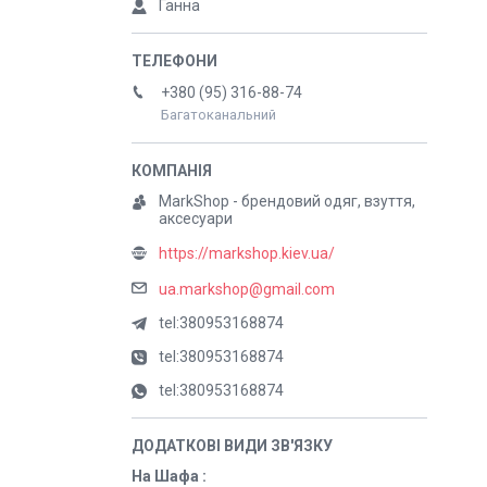
Ганна
+380 (95) 316-88-74
Багатоканальний
MarkShop - брендовий одяг, взуття,
аксесуари
https://markshop.kiev.ua/
ua.markshop@gmail.com
tel:380953168874
tel:380953168874
tel:380953168874
На Шафа